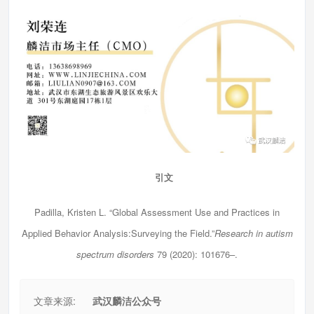
引文
Padilla, Kristen L. “Global Assessment Use and Practices in
Applied Behavior Analysis:Surveying the Field.”
Research in autism
spectrum
disorders
79 (2020): 101676–.
文章来源:
武汉麟洁公众号