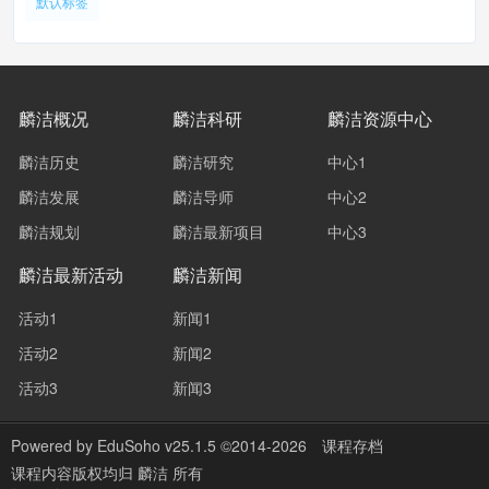
默认标签
麟洁概况
麟洁科研
麟洁资源中心
麟洁历史
麟洁研究
中心1
麟洁发展
麟洁导师
中心2
麟洁规划
麟洁最新项目
中心3
麟洁最新活动
麟洁新闻
活动1
新闻1
活动2
新闻2
活动3
新闻3
Powered by
EduSoho v25.1.5
©2014-2026
课程存档
课程内容版权均归
麟洁
所有