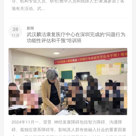
导、机构专业人员、研究/教学人员和残障人士/家属参加了各
项有关活动。武...
新闻
28
武汉麟洁康复医疗中心在深圳完成的“问题行为
11月
功能性评估和干预”培训班
2024年11月一、背景 神经发展障碍包括智力障碍、沟通障
碍、孤独症谱系障碍等。影响其人群有效融入社会的重要因素